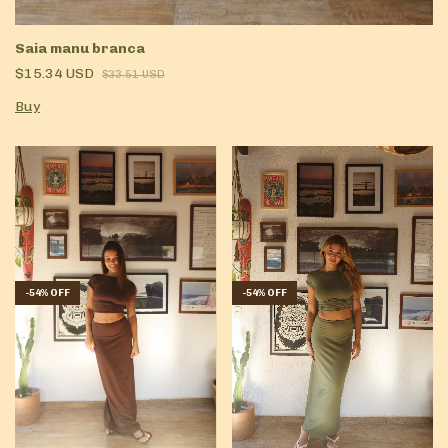
Saia manu branca
$15.34 USD
$33.51 USD
Buy
-
54
%
OFF
-
54
%
OFF