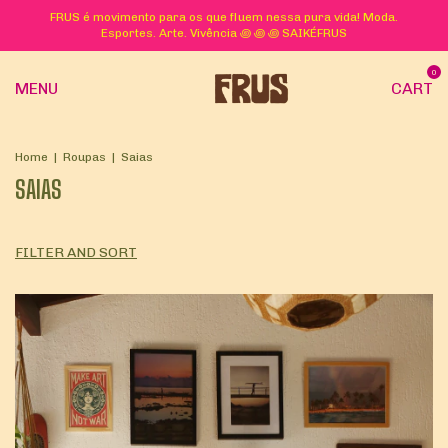
FRUS é movimento para os que fluem nessa pura vida! Moda.
Esportes. Arte. Vivência ꩜ ꩜ ꩜ SAIKÉFRUS
0
MENU
CART
Home
|
Roupas
|
Saias
SAIAS
FILTER AND SORT