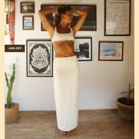
-
54
%
OFF