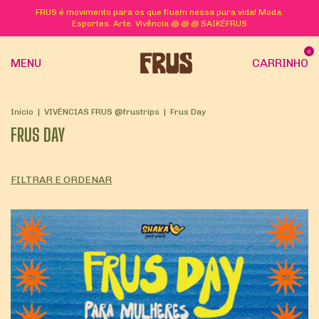
FRUS é movimento para os que fluem nessa pura vida! Moda.
Esportes. Arte. Vivência ꩜ ꩜ ꩜ SAIKÉFRUS
0
MENU
CARRINHO
Início
|
VIVÊNCIAS FRUS @frustrips
|
Frus Day
FRUS DAY
FILTRAR E ORDENAR