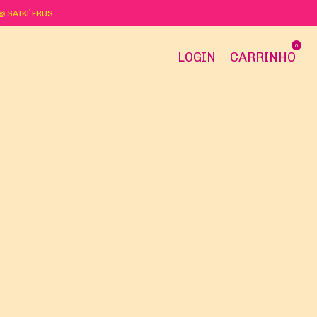
꩜ ꩜ SAIKÉFRUS
0
LOGIN
CARRINHO