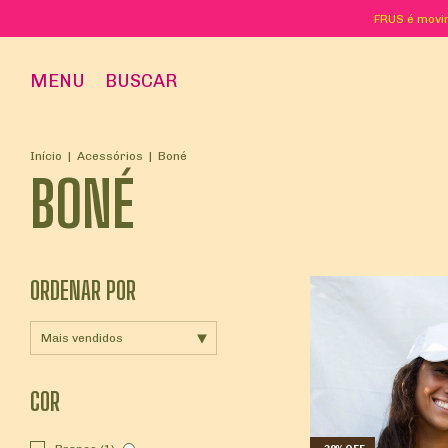
FRUS é movim
MENU
BUSCAR
Início
|
Acessórios
|
Boné
BONÉ
ORDENAR POR
COR