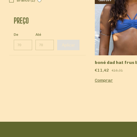
Branco (1)
-
30
%
OFF
PREÇO
De
Até
Aplicar
boné dad hat frus
€11,42
€16,31
Comprar