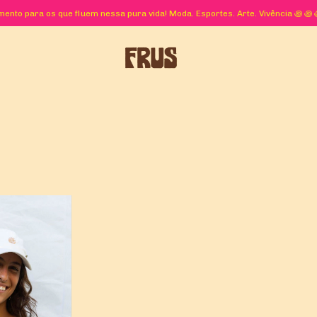
ento para os que fluem nessa pura vida! Moda. Esportes. Arte. Vivência ꩜ 