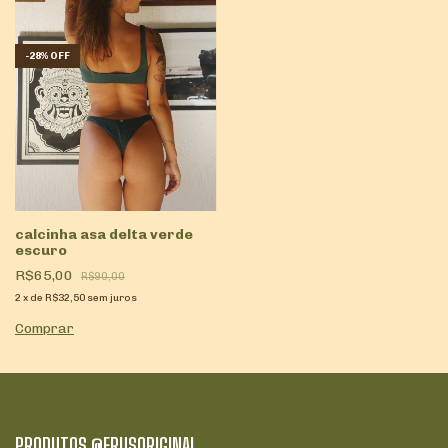
-
28
%
OFF
calcinha asa delta verde
escuro
R$65,00
R$90,00
2
x
de
R$32,50
sem juros
Comprar
PRODUTOS @FRUSORIGINAL