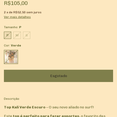
R$105,00
2
x de
R$52,50
sem juros
Ver mais detalhes
Tamanho:
P
P
M
G
Cor:
Verde
Descrição
Top Kali Verde Escuro
– O seu novo aliado no surf!
Este
top é perfeito para fazer esportes,
o favorito das