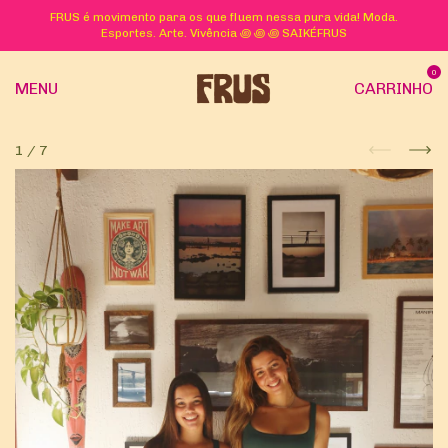
FRUS é movimento para os que fluem nessa pura vida! Moda.
Esportes. Arte. Vivência ꩜ ꩜ ꩜ SAIKÉFRUS
0
MENU
CARRINHO
1
/
7