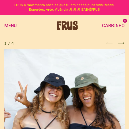
FRUS é movimento para os que fluem nessa pura vida! Moda.
Esportes. Arte. Vivência ꩜ ꩜ ꩜ SAIKÉFRUS
0
MENU
CARRINHO
1
/
4