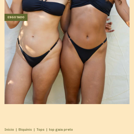
ESGOTADO
Início
|
Biquínis
|
Tops
|
top gaia preto