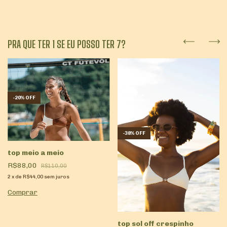
PRA QUE TER 1 SE EU POSSO TER 7?
-
20
%
OFF
-
38
%
OFF
top meio a meio
R$88,00
R$110,00
2
x
de
R$44,00
sem juros
Comprar
top sol off crespinho