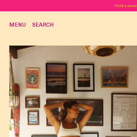
FRUS é movim
MENU
SEARCH