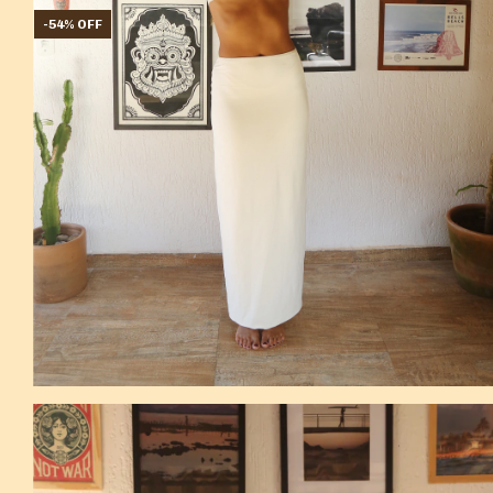
-
54
%
OFF