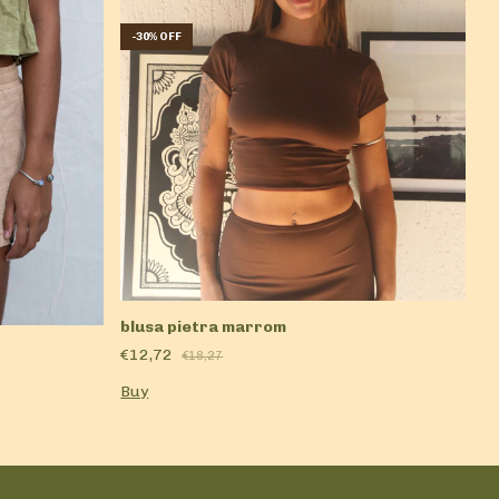
-
-
30
%
OFF
b
blusa pietra marrom
€
€12,72
€18,27
B
Buy