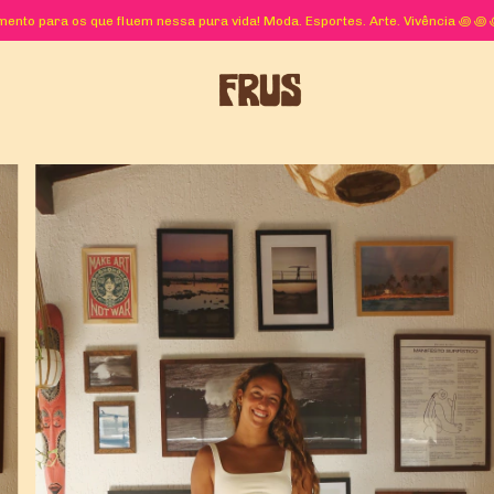
ento para os que fluem nessa pura vida! Moda. Esportes. Arte. Vivência ꩜ 