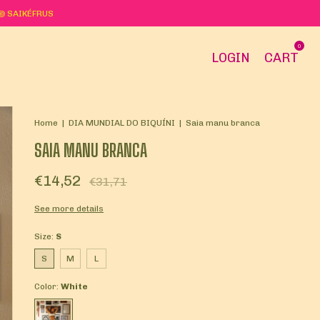
꩜ ꩜ SAIKÉFRUS
0
LOGIN
CART
Home
|
DIA MUNDIAL DO BIQUÍNI
|
Saia manu branca
SAIA MANU BRANCA
€14,52
€31,71
See more details
Size:
S
S
M
L
Color:
White