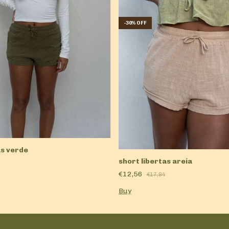
-
30
%
OFF
as verde
short libertas areia
€12,56
€17,94
Buy