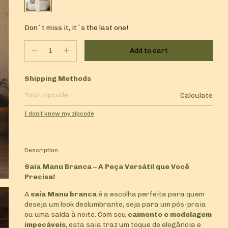
Don´t miss it, it´s the last one!
Shipping for zipcode:
Shipping Methods
Calculate
I don't know my zipcode
Description
Saia Manu Branca – A Peça Versátil que Você
Precisa!
A
saia Manu branca
é a escolha perfeita para quem
deseja um look deslumbrante, seja para um pós-praia
ou uma saída à noite. Com seu
caimento e modelagem
impecáveis
, esta saia traz um toque de elegância e